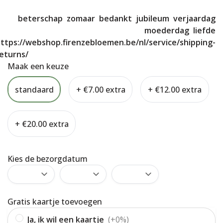
beterschap
zomaar
bedankt
jubileum
verjaardag
moederdag
liefde
ttps://webshop.firenzebloemen.be/nl/service/shipping-
eturns/
Maak een keuze
standaard
+ €7.00 extra
+ €12.00 extra
+ €20.00 extra
Kies de bezorgdatum
Gratis kaartje toevoegen
Ja, ik wil een kaartje
(+0%)