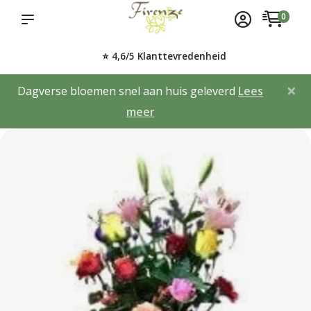
0
⭐ 4,6/5 Klanttevredenheid
×
Dagverse bloemen snel aan huis geleverd
Lees
meer