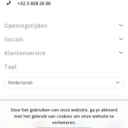
+32 3 658 26 00
Openingstijden
Socials
Klantenservice
Taal
© Copyright 2026 Firenze Bloemenatelier - Theme by
Door het gebruiken van onze website, ga je akkoord
Frontlabel
- Powered by
Lightspeed
met het gebruik van cookies om onze website te
verbeteren.