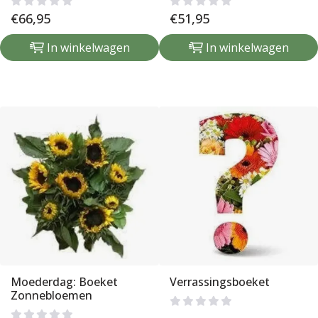
€
66,95
€
51,95
In winkelwagen
In winkelwagen
Moederdag: Boeket
Verrassingsboeket
Zonnebloemen