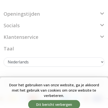
Openingstijden
Socials
Klantenservice
Taal
© Copyright 2026 Firenze Bloemenatelier - Theme by
Door het gebruiken van onze website, ga je akkoord
Frontlabel
- Powered by
Lightspeed
met het gebruik van cookies om onze website te
verbeteren.
Dit bericht verbergen