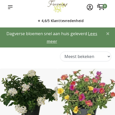
0
⭐ 4,6/5 Klanttevredenheid
×
Dagverse bloemen snel aan huis geleverd
Lees
meer