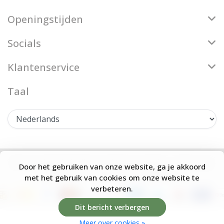
Openingstijden
Socials
Klantenservice
Taal
© Copyright 2026 Firenze Bloemenatelier - Theme by
Door het gebruiken van onze website, ga je akkoord
Frontlabel
- Powered by
Lightspeed
met het gebruik van cookies om onze website te
verbeteren.
Dit bericht verbergen
Meer over cookies »