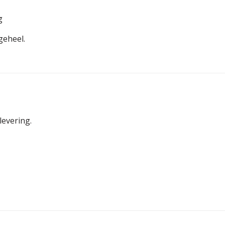
g
geheel.
levering.