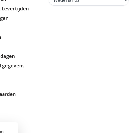
 Levertijden
agen
n
tdagen
ctgegevens
aarden
an