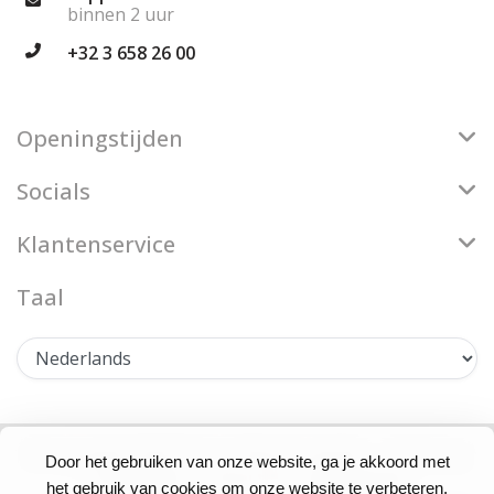
binnen 2 uur
+32 3 658 26 00
Openingstijden
Socials
Klantenservice
Taal
© Copyright 2026 Firenze Bloemenatelier - Theme by
Door het gebruiken van onze website, ga je akkoord met
Frontlabel
- Powered by
Lightspeed
het gebruik van cookies om onze website te verbeteren.