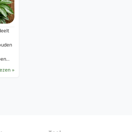
deelt
gouden
een
oe
lezen »