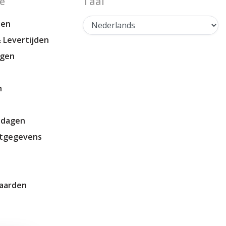
e
Taal
len
 Levertijden
agen
n
tdagen
ctgegevens
aarden