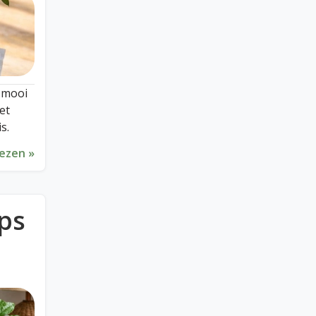
 mooi
et
s.
lezen »
ps