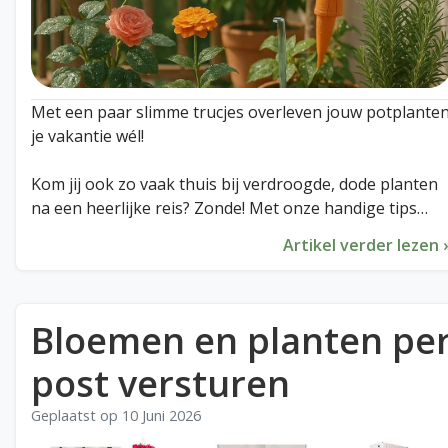
Met een paar slimme trucjes overleven jouw potplante
je vakantie wél!
Kom jij ook zo vaak thuis bij verdroogde, dode planten
na een heerlijke reis? Zonde! Met onze handige tips
overleven je groene vrienden moeiteloos je
Artikel verder lezen 
afwezigheid. Zelfs zonder plantenoppas!Van de
omgekeerde wijnfles tot de perfecte schaduwplek:
ontdek welk geheim jouw planten gaat redden.
Bloemen en planten pe
Lees direct alle 9 onmisbare tips in ons nieuwste blog!
post versturen
Geplaatst op
10 Juni 2026