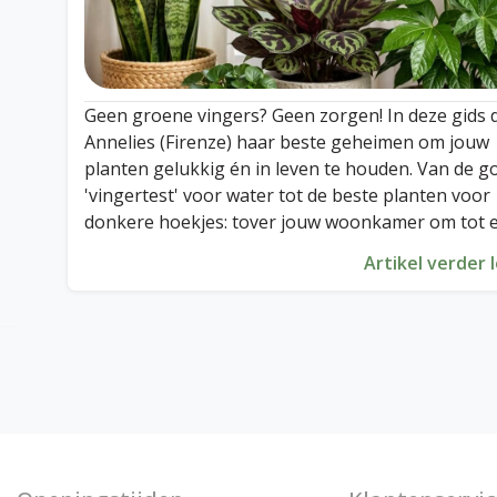
Geen groene vingers? Geen zorgen! In deze gids 
Annelies (Firenze) haar beste geheimen om jouw
planten gelukkig én in leven te houden. Van de 
'vingertest' voor water tot de beste planten voor
donkere hoekjes: tover jouw woonkamer om tot 
zorgeloos paradijs. Lees snel verder en ontdek h
Artikel verder 
eenvoudig plantenverzorging écht kan zijn!