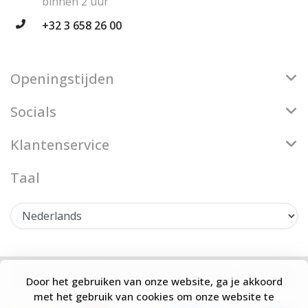
binnen 2 uur
+32 3 658 26 00
Openingstijden
Socials
Klantenservice
Taal
© Copyright 2026 Firenze Bloemenatelier - Theme by
Door het gebruiken van onze website, ga je akkoord
Frontlabel
- Powered by
Lightspeed
met het gebruik van cookies om onze website te