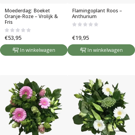
Moederdag: Boeket
Flamingoplant Roos –
Oranje-Roze – Vrolijk &
Anthurium
Fris
€
53,95
€
19,95
In winkelwagen
In winkelwagen