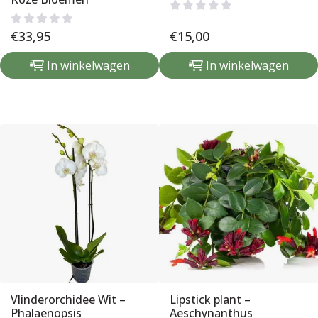
€
33,95
€
15,00
In winkelwagen
In winkelwagen
Vlinderorchidee Wit –
Lipstick plant –
Phalaenopsis
Aeschynanthus