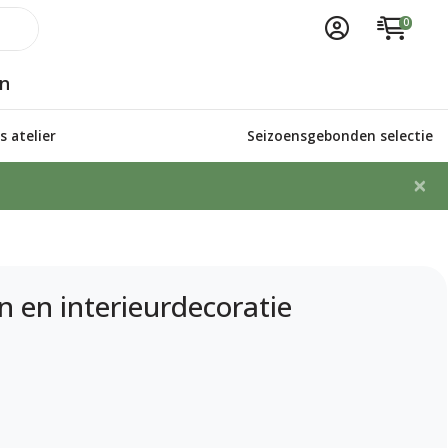
0
n
 atelier
Seizoensgebonden selectie
×
n en interieurdecoratie