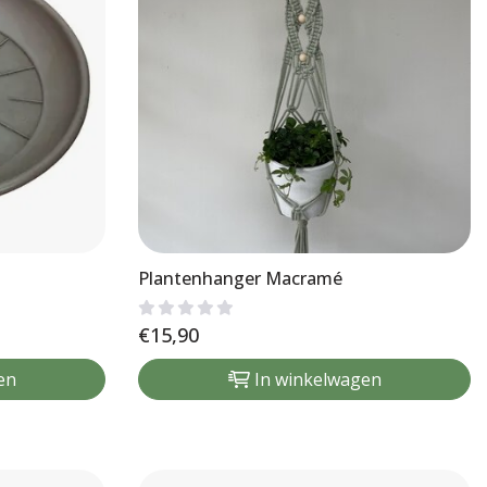
Plantenhanger Macramé
€
15,90
en
In winkelwagen