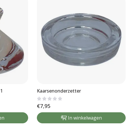
-1
Kaarsenonderzetter
€
7,95
en
In winkelwagen