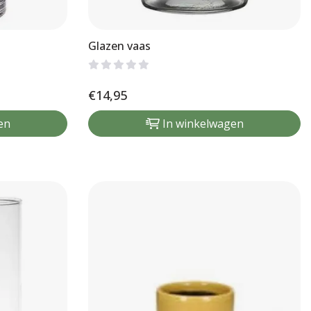
Glazen vaas
€
14,95
en
In winkelwagen