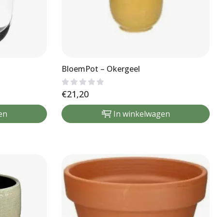
BloemPot – Okergeel
€
21,20
en
In winkelwagen