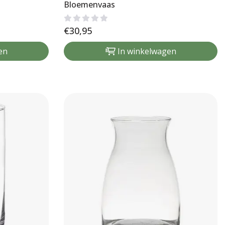
Bloemenvaas
€
30,95
en
In winkelwagen