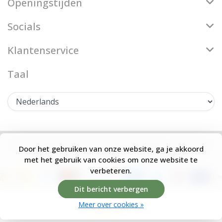
Openingstijden
Socials
Klantenservice
Taal
© Copyright 2026 Firenze Bloemenatelier - Theme by
Door het gebruiken van onze website, ga je akkoord
Frontlabel
- Powered by
Lightspeed
met het gebruik van cookies om onze website te
verbeteren.
Dit bericht verbergen
Meer over cookies »