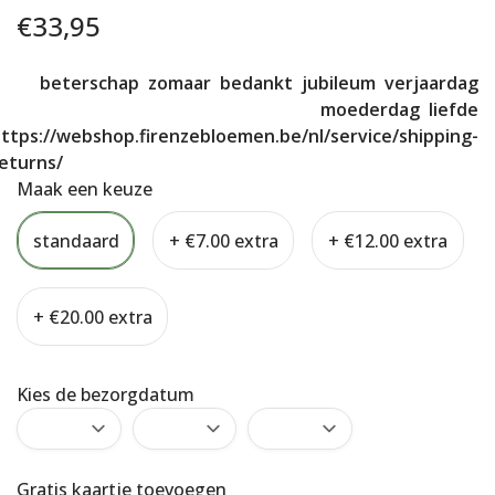
€
33,95
beterschap
zomaar
bedankt
jubileum
verjaardag
moederdag
liefde
ttps://webshop.firenzebloemen.be/nl/service/shipping-
eturns/
Maak een keuze
standaard
+ €7.00 extra
+ €12.00 extra
+ €20.00 extra
Kies de bezorgdatum
Gratis kaartje toevoegen