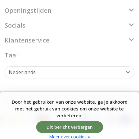
Openingstijden
Socials
Klantenservice
Taal
© Copyright 2026 Firenze Bloemenatelier - Theme by
Door het gebruiken van onze website, ga je akkoord
Frontlabel
- Powered by
Lightspeed
met het gebruik van cookies om onze website te
verbeteren.
Dit bericht verbergen
Meer over cookies »