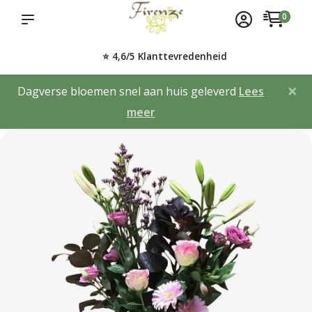
0
⭐ 4,6/5 Klanttevredenheid
×
Dagverse bloemen snel aan huis geleverd
Lees
meer