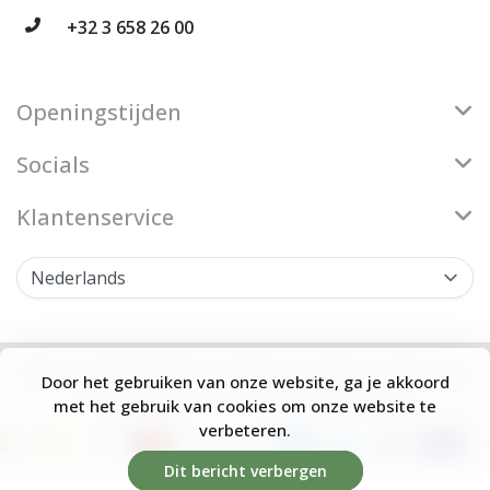
+32 3 658 26 00
Openingstijden
Socials
Klantenservice
© Copyright 2026 Firenze Bloemenatelier - Theme by
Door het gebruiken van onze website, ga je akkoord
Frontlabel
- Powered by
Lightspeed
met het gebruik van cookies om onze website te
verbeteren.
Dit bericht verbergen