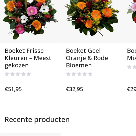
Boeket Frisse
Boeket Geel-
Bo
Kleuren – Meest
Oranje & Rode
Mi
gekozen
Bloemen
€
51,95
€
32,95
€
29
Recente producten