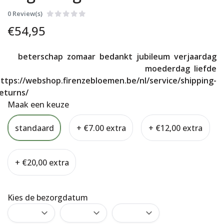
0 Review(s)
€
54,95
beterschap
zomaar
bedankt
jubileum
verjaardag
moederdag
liefde
ttps://webshop.firenzebloemen.be/nl/service/shipping-
eturns/
Maak een keuze
standaard
+ €7.00 extra
+ €12,00 extra
+ €20,00 extra
Kies de bezorgdatum