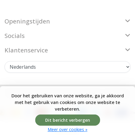
Openingstijden
Socials
Klantenservice
© Copyright 2026 Firenze Bloemenatelier - Theme by
Door het gebruiken van onze website, ga je akkoord
Frontlabel
- Powered by
Lightspeed
met het gebruik van cookies om onze website te
verbeteren.
Dit bericht verbergen
Meer over cookies »