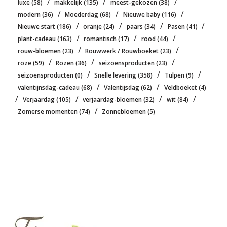
/
/
/
luxe
(58)
makkelijk
(135)
meest-gekozen
(38)
/
/
/
modern
(36)
Moederdag
(68)
Nieuwe baby
(116)
/
/
/
/
Nieuwe start
(186)
oranje
(24)
paars
(34)
Pasen
(41)
/
/
/
plant-cadeau
(163)
romantisch
(17)
rood
(44)
/
/
rouw-bloemen
(23)
Rouwwerk / Rouwboeket
(23)
/
/
/
roze
(59)
Rozen
(36)
seizoensproducten
(23)
/
/
/
seizoensproducten
(0)
Snelle levering
(358)
Tulpen
(9)
/
/
valentijnsdag-cadeau
(68)
Valentijsdag
(62)
Veldboeket
(4)
/
/
/
/
Verjaardag
(105)
verjaardag-bloemen
(32)
wit
(84)
/
Zomerse momenten
(74)
Zonnebloemen
(5)