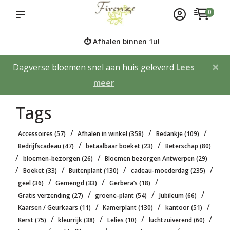
0
⏱️ Afhalen binnen 1u!
×
Dagverse bloemen snel aan huis geleverd
Lees
meer
Tags
/
/
/
Accessoires
(57)
Afhalen in winkel
(358)
Bedankje
(109)
/
/
Bedrijfscadeau
(47)
betaalbaar boeket
(23)
Beterschap
(80)
/
/
bloemen-bezorgen
(26)
Bloemen bezorgen Antwerpen
(29)
/
/
/
/
Boeket
(33)
Buitenplant
(130)
cadeau-moederdag
(235)
/
/
/
geel
(36)
Gemengd
(33)
Gerbera’s
(18)
/
/
/
Gratis verzending
(27)
groene-plant
(54)
Jubileum
(66)
/
/
/
Kaarsen / Geurkaars
(11)
Kamerplant
(130)
kantoor
(51)
/
/
/
/
Kerst
(75)
kleurrijk
(38)
Lelies
(10)
luchtzuiverend
(60)