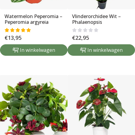
Watermelon Peperomia –
Vlinderorchidee Wit –
Peperomia argyreia
Phalaenopsis
€
13,95
€
22,95
In winkelwagen
In winkelwagen