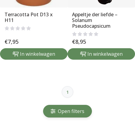
Terracotta Pot D13 x
Appeltje der liefde –
H11
Solanum
Pseudocapsicum
€
7,95
€
8,95
In winkelwagen
In winkelwagen
1
Open filters