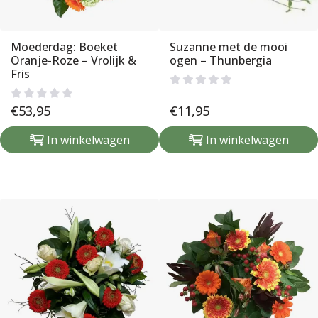
Moederdag: Boeket
Suzanne met de mooi
Oranje-Roze – Vrolijk &
ogen – Thunbergia
Fris
€
53,95
€
11,95
In winkelwagen
In winkelwagen