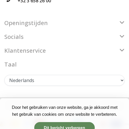
+32 3 658 26 00
Openingstijden
Socials
Klantenservice
Taal
© Copyright 2026 Firenze Bloemenatelier - Theme by
Door het gebruiken van onze website, ga je akkoord met
Frontlabel
- Powered by
Lightspeed
het gebruik van cookies om onze website te verbeteren.
Dit bericht verbergen