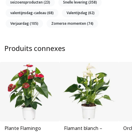
seizoensproducten
(23)
Snelle levering
(358)
valentijnsdag-cadeau
(68)
Valentijsdag
(62)
Verjaardag
(105)
Zomerse momenten
(74)
Produits connexes
Plante Flamingo
Flamant blanch –
Orc