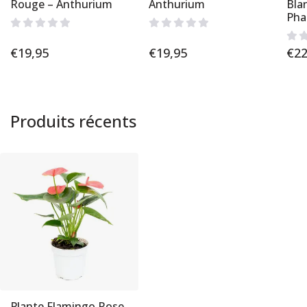
Rouge – Anthurium
Anthurium
Bla
Pha
€
19,95
€
19,95
€
22
Produits récents
Plante Flamingo Rose